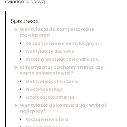
świadomej decyzji.
Spis treści:
Wentylacja do kampera: różne
rozwiązania
Okna z systemem wentylacyjnym
Wentylatory dachowe
Systemy wentylacji mechanicznej
Klimatyzator dachowy Truma: czy
warto zainwestować?
Efektywność chłodzenia
Prostota obsługi
Estetyka i konstrukcja
Wentylator do kampera: jak wybrać
najlepszy?
Rodzaj wentylatora