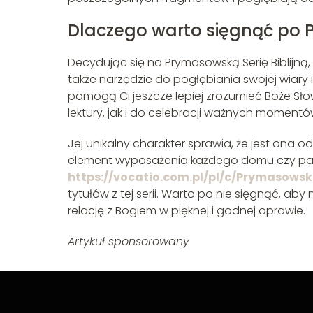
Dlaczego warto sięgnąć po P
Decydując się na Prymasowską Serię Biblijną, 
także narzędzie do pogłębiania swojej wiary i w
pomogą Ci jeszcze lepiej zrozumieć Boże Sło
lektury, jak i do celebracji ważnych momen
Jej unikalny charakter sprawia, że jest ona o
element wyposażenia każdego domu czy paraf
https://vocatio.com.pl/pl/c/Prymasowsk
tytułów z tej serii. Warto po nie sięgnąć, a
relację z Bogiem w pięknej i godnej oprawie.
Artykuł sponsorowany