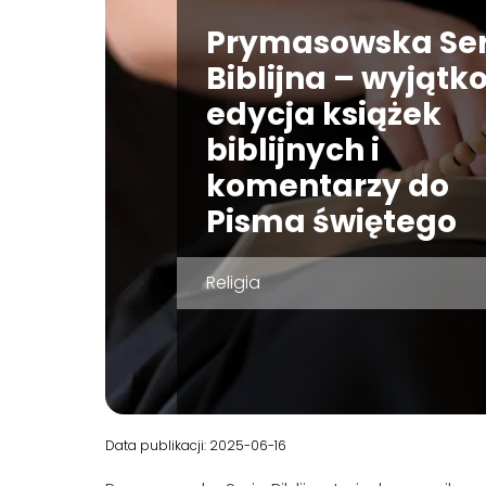
Prymasowska Ser
Biblijna – wyjątk
edycja książek
biblijnych i
komentarzy do
Pisma świętego
Religia
Data publikacji: 2025-06-16