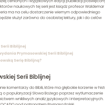
dziej cenionych i wyjątkowych edycji publikacji poświęco
ktorów naukowych tej serii jest ksiądz profesor Waldemar
a seria ma na celu dostarczenie wiernym odpowiedniego
dzie służył zarówno do osobistej lektury, jak i do celów
erii Biblijnej
ydania Prymasowskiej Serii Biblijnej
wską Serię Biblijną?
iej Serii Biblijnej
ie komentarzy do Biblii, które ma głębokie korzenie w histo
ślą o popularyzacji Słowa Bożego poprzez wytłumaczenie
nictwem wnikliwych analiz językowych i interpretacyjnych.
OCATIO pod patronatem Prymasa Polski.