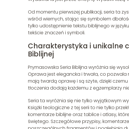
Od momentu pierwszej publikacji, seria ta z
wśród wiernych, stając się symbolem dbałości 
tylko udostępnienie tekstu biblijnego w języ
tekście znaczeń i symboli.
Charakterystyka i unikalne 
Biblijnej
Prymasowska Seria Biblijna wyróżnia się wy
Oprawa jest elegancka i trwała, co pozwala na k
mają twardą oprawę i są szyte, dzięki czemu z
tłoczenia dodają każdemu z egzemplarzy niez
Seria ta wyróżnia się nie tylko wyjątkowym w
Książki teologiczne z tej serii to nie tylko przekł
komentarze biblijne oraz tablice i atlasy, któ
świętego. Szczegółowe przypisy, komentarze 
poszczególnych fragmentów i pogłębiają d