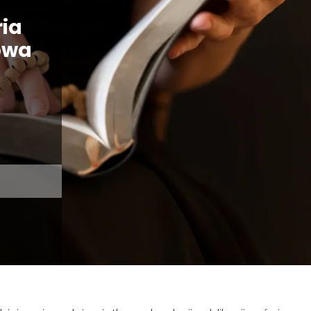
ia
owa