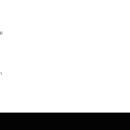
e
ki
h