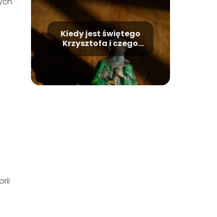
nych
Kiedy jest świętego
Krzysztofa i czego
jest patronem?
rii