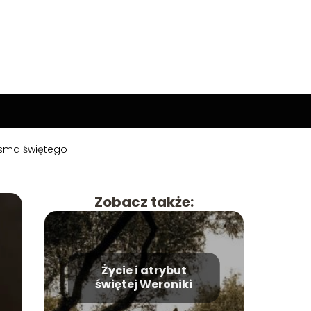
Pisma świętego
Zobacz także:
Życie i atrybut
świętej Weroniki