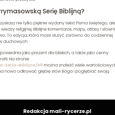
rymasowską Serię Biblijną?
zyskasz nie tylko pięknie wydany tekst Pisma świętego, al
iedzy religijnej. Biblijne komentarze, mapy, atlasy i słowni
wo. To edycja, która może służyć zarówno do codziennej
tów duchowych.
dpowiednia jako prezent dla bliskich, a także jako cenny
ii. Na stronie
a-Seria-Biblijna/46
można znaleźć wiele wartościowyc
by na nowo odkrywać głębię słów Boga i pogłębiać swoją
Redakcja mali-rycerze.pl