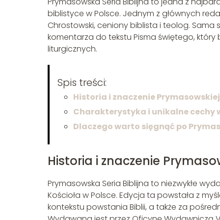
Prymasowska Seria Biblijna to jedna z najbar
biblistyce w Polsce. Jednym z głównych reda
Chrostowski, ceniony biblista i teolog. Sam
komentarza do tekstu Pisma świętego, który bę
liturgicznych.
Spis treści:
Historia i znaczenie Prymasowskiej S
Charakterystyka i unikalne cechy w
Dlaczego warto sięgnąć po Prymaso
Historia i znaczenie Prymasowsk
Prymasowska Seria Biblijna to niezwykłe wydan
Kościoła w Polsce. Edycja ta powstała z my
kontekstu powstania Biblii, a także za pośred
Wydawana jest przez Oficynę Wydawniczą V