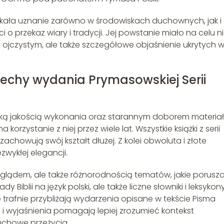
yskała uznanie zarówno w środowiskach duchownych, jak i
o przekaz wiary i tradycji. Jej powstanie miało na celu n
ku ojczystym, ale także szczegółowe objaśnienie ukrytych 
cechy wydania Prymasowskiej Serii
soką jakością wykonania oraz starannym doborem materia
orzystanie z niej przez wiele lat. Wszystkie książki z serii
achowują swój kształt dłużej. Z kolei obwoluta i złote
wykłej elegancji.
yglądem, ale także różnorodnością tematów, jakie porusza
ady Biblii na język polski, ale także liczne słowniki i leksykony
re trafnie przybliżają wydarzenia opisane w tekście Pisma
i wyjaśnienia pomagają lepiej zrozumieć kontekst
uchowe przeżycia.