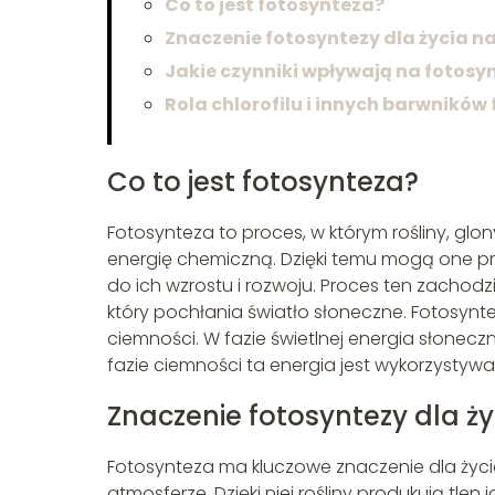
Co to jest fotosynteza?
Znaczenie fotosyntezy dla życia na
Jakie czynniki wpływają na fotosy
Rola chlorofilu i innych barwnikó
Co to jest fotosynteza?
Fotosynteza to proces, w którym rośliny, glon
energię chemiczną. Dzięki temu mogą one pr
do ich wzrostu i rozwoju. Proces ten zachodzi 
który pochłania światło słoneczne. Fotosynte
ciemności. W fazie świetlnej energia słonec
fazie ciemności ta energia jest wykorzystyw
Znaczenie fotosyntezy dla ży
Fotosynteza ma kluczowe znaczenie dla życi
atmosferze. Dzięki niej rośliny produkują tle