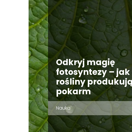
Odkryj magię
fotosyntezy – jak
rośliny produkuj
pokarm
Nauka