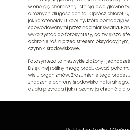
w energię chemiczną. Istnieją dwa główne typy 
o różnych długościach fal. Oprócz chlorofilu,
jak karotenoidy i fikobiliny, które pomagają 
spowodowanymi przez nadmiar światła. Barwnik
wykorzystać do fotosyntezy, co zwiększa efe
ochronie roślin przed stresem oksydacyjnym,
czynniki środowiskowe.
Fotosynteza to niezwykle złożony i jednocześn
Dzięki niej rośliny mogą produkować pokarm,
wielu organizmów. Zrozumienie tego procesu
znaczenie ochrony środowiska naturalnego. Wa
działa przyroda i jak możemy ją chronić dla 
Hej! Jestem Marika :) Skońc