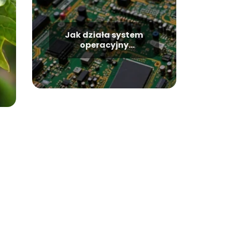
Jak działa system
operacyjny
komputera –
podstawowe
informacje