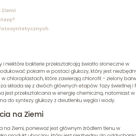
 Ziemi
ntezę?
w fotosyntetycznych
y i niektóre bakterie przekształcają światło słoneczne w
odukować pokarm w postaci glukozy, który jest niezbędn
w chloroplastach, które zawierają chlorofil – zielony barw
za składa się z dwóch głównych etapów: fazy świetlnej i 
zna jest przekształcana w energię chemiczną, natomiast w
ana do syntezy glukozy z dwutlenku węgla i wody.
cia na Ziemi
a na Ziemi, ponieważ jest głównym źródłem tlenu w
n jako produkt uboczny, który jest niezbędny do oddychania