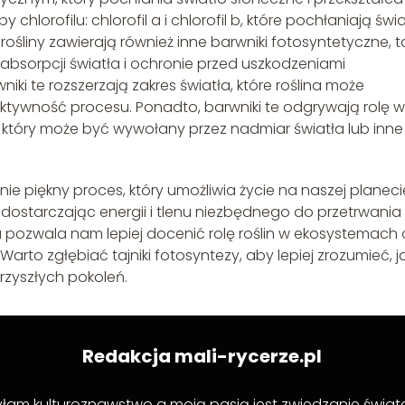
chlorofilu: chlorofil a i chlorofil b, które pochłaniają świ
 rośliny zawierają również inne barwniki fotosyntetyczne, t
w absorpcji światła i ochronie przed uszkodzeniami
i te rozszerzają zakres światła, które roślina może
ktywność procesu. Ponadto, barwniki te odgrywają rolę w
 który może być wywołany przez nadmiar światła lub inne
ie piękny proces, który umożliwia życie na naszej planeci
 dostarczając energii i tlenu niezbędnego do przetrwania
 pozwala nam lepiej docenić rolę roślin w ekosystemach 
rto zgłębiać tajniki fotosyntezy, aby lepiej zrozumieć, j
przyszłych pokoleń.
Redakcja mali-rycerze.pl
zyłam kulturoznawstwo a moją pasją jest zwiedzanie świata