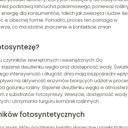
ównież podstawą łańcucha pokarmowego, ponieważ roślin
nergię dla konsumentów, takich jak zwierzęta i ludzie. Be
nieć w obecnej formie. Ponadto, proces ten pomaga w
erze, co ma istotne znaczenie w kontekście zmian
fotosyntezę?
u czynników zewnętrznych i wewnętrznych. Do
, stężenie dwutlenku węgla oraz dostępność wody. Światł
jego intensywność i długość dnia mają bezpośredni wpł
pływa na aktywność enzymów biorących udział w proces
 od gatunku rośliny. Stężenie dwutlenku węgla w atmosfer
nym z substratów fotosyntezy. Wreszcie, dostępność wody 
ch i utrzymania turgoru komórek roślinnych.
wników fotosyntetycznych
ycznym, który pochłania światło słoneczne i przekształca 