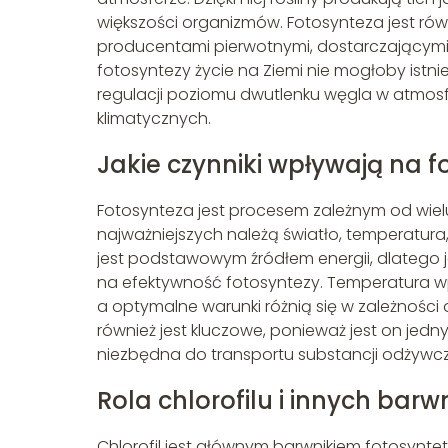
większości organizmów. Fotosynteza jest r
producentami pierwotnymi, dostarczającymi e
fotosyntezy życie na Ziemi nie mogłoby ist
regulacji poziomu dwutlenku węgla w atmosf
klimatycznych.
Jakie czynniki wpływają na 
Fotosynteza jest procesem zależnym od wiel
najważniejszych należą światło, temperatura
jest podstawowym źródłem energii, dlatego 
na efektywność fotosyntezy. Temperatura w
a optymalne warunki różnią się w zależności
również jest kluczowe, ponieważ jest on jed
niezbędna do transportu substancji odżywczy
Rola chlorofilu i innych bar
Chlorofil jest głównym barwnikiem fotosyntet