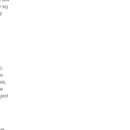
y są
z
o
yw
ie,
ze
jest
je