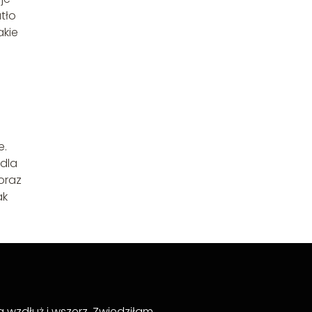
atło
akie
e.
 dla
oraz
ak
 wzdłuż i wszerz. Zwiedziłam