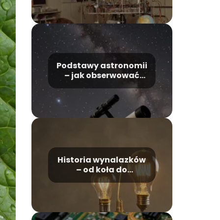
sejsmologii
Podstawy astronomii
– jak obserwować
niebo
Historia wynalazków
– od koła do
internetu