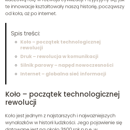
te innowacje kształtowały naszą historię, począwszy
od koła, aż po internet.
Spis treści:
Koło – początek technologicznej
rewolucji
Druk – rewolucja w komunikacji
Silnik parowy – napęd nowoczesności
Internet – globalna sieć informacji
Koło – początek technologicznej
rewolucji
Koło jest jednym z najstarszych i najważniejszych
wynalazków w historii ludzkości. Jego pojawienie się
datowane jest na około 3500 rok p.n.e. w